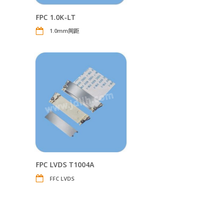
FPC 1.0K-LT
1.0mm间距
FPC LVDS T1004A
FFC LVDS