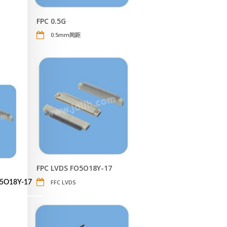
FPC 0.5G
0.5mm间距
FPC LVDS FO5O18Y-17
FFC LVDS
5O18Y-17