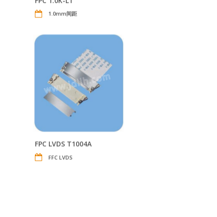
FPC 1.0K-LT
1.0mm间距
FPC LVDS T1004A
FFC LVDS