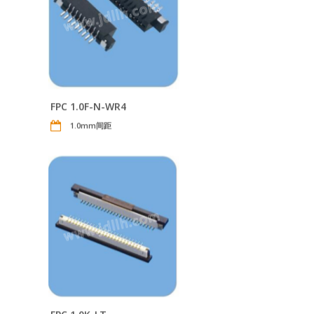
FPC 1.0F-N-WR4
1.0mm间距