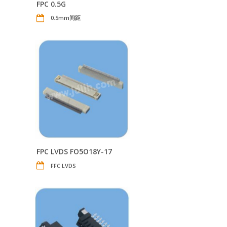
FPC 0.5G
0.5mm间距
FPC LVDS FO5O18Y-17
FFC LVDS