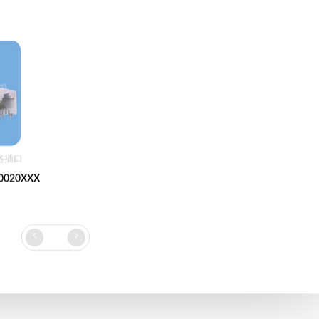
络插口
0020XXX