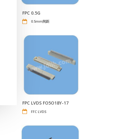
FPC 0.5G
0.5mm间距
FPC LVDS FO5O18Y-17
FFC LVDS