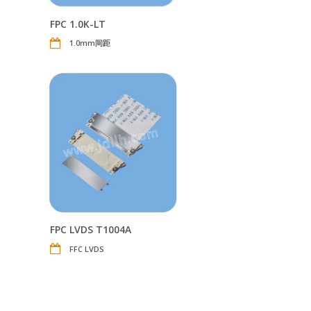
FPC 1.0K-LT
1.0mm间距
FPC LVDS T1004A
FFC LVDS