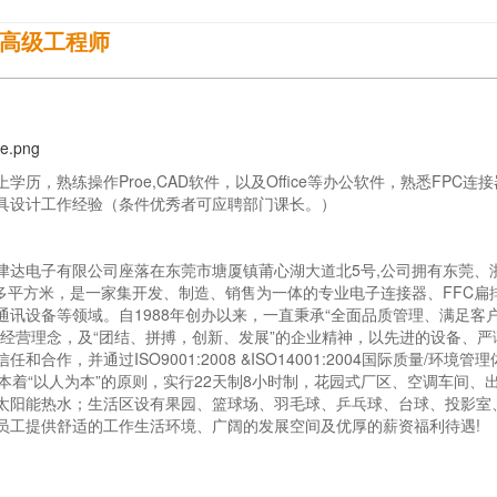
C高级工程师
上学历，熟练操作Proe,CAD软件，以及Office等办公软件，熟悉FP
具设计工作经验（条件优秀者可应聘部门课长。）
津达电子有限公司座落在东莞市塘厦镇莆心湖大道北5号,公司拥有东莞、
00多平方米，是一家集开发、制造、销售为一体的专业电子连接器、FFC
通讯设备等领域。自1988年创办以来，一直秉承“全面品质管理、满足客
的经营理念，及“团结、拼搏，创新、发展”的企业精神，以先进的设备、
任和合作，并通过ISO9001:2008 &ISO14001:2004国际质量/环
着“以人为本”的原则，实行22天制8小时制，花园式厂区、空调车间、
太阳能热水；生活区设有果园、篮球场、羽毛球、乒乓球、台球、投影室
员工提供舒适的工作生活环境、广阔的发展空间及优厚的薪资福利待遇!