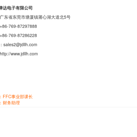
津达电子有限公司
广东省东莞市塘厦镇莆心湖大道北5号
6-769-87297888
6-769-87286228
：sales2@jdllh.com
p://www.jdllh.com
：FFC事业部课长
：财务助理